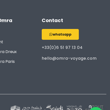
Omra
Contact
whatsapp
nt
+33(0)6 51 97 13 04
ra Dreux
hello@omra-voyage.com
a Paris